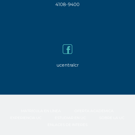
4108-9400
ucentralcr
MATRÍCULA EN LÍNEA
OFERTA ACADÉMICA
EXPERIENCIA UC
ESTUDIAR EN UC
SOBRE LA UC
ENLACES DE INTERÉS