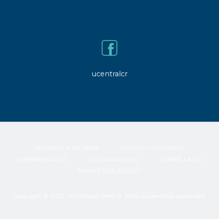
ucentralcr
MATRÍCULA EN LÍNEA
OFERTA ACADÉMICA
EXPERIENCIA UC
ESTUDIAR EN UC
SOBRE LA UC
ENLACES DE INTERÉS
Copyright © 2022 Universidad Central. Todos los derechos reservados.