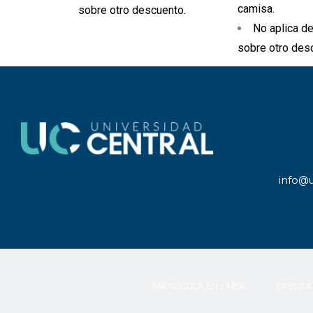
camisa.
sobre otro descuento
.
No aplica d
sobre otro des
info@u
MATRÍCULA EN LÍNEA
OFERTA