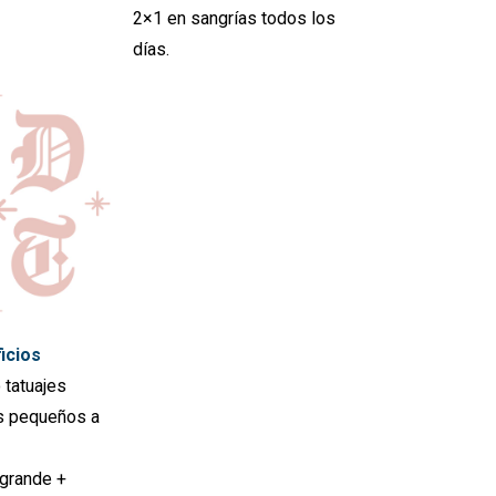
2×1 en sangrías todos los
días.
icios
 tatuajes
s pequeños a
 grande +