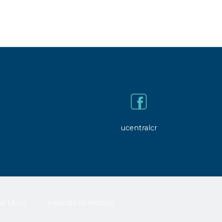
ucentralcr
E LA UC
ENLACES DE INTERÉS