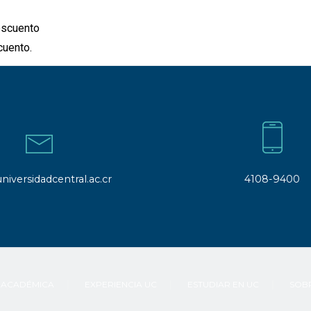
escuento
cuento
.
niversidadcentral.ac.cr
4108-9400
 ACADÉMICA
EXPERIENCIA UC
ESTUDIAR EN UC
SOBR