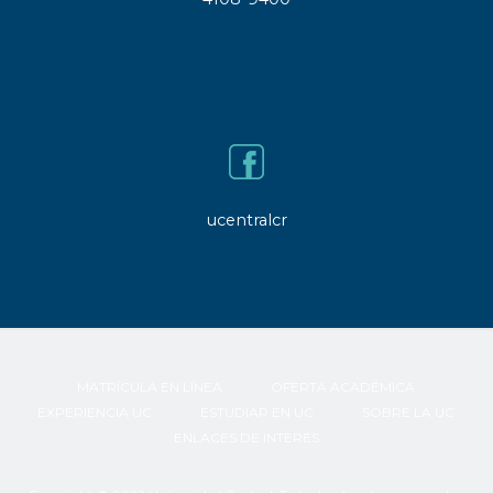
ucentralcr
MATRÍCULA EN LÍNEA
OFERTA ACADÉMICA
EXPERIENCIA UC
ESTUDIAR EN UC
SOBRE LA UC
ENLACES DE INTERÉS