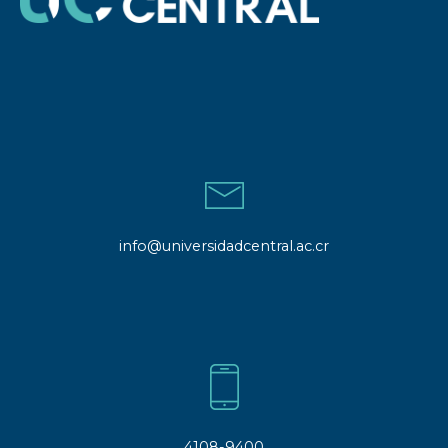
info@universidadcentral.ac.cr
4108-9400