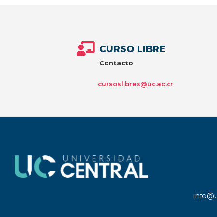
CURSO LIBRE
Contacto
cursoslibres@uc.ac.cr
info@u