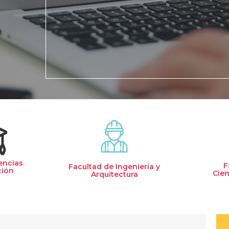
encias
F
Facultad de Ingeniería y
ción
Cien
Arquitectura