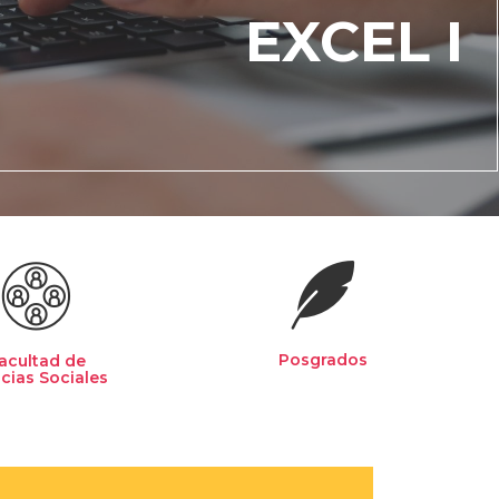
EXCEL I
Posgrados
acultad de
cias Sociales