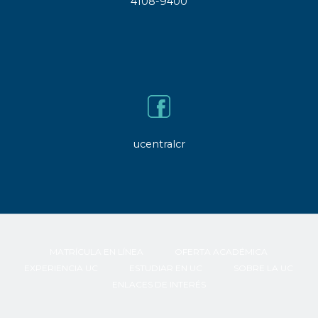
4108-9400
ucentralcr
MATRÍCULA EN LÍNEA
OFERTA ACADÉMICA
EXPERIENCIA UC
ESTUDIAR EN UC
SOBRE LA UC
ENLACES DE INTERÉS