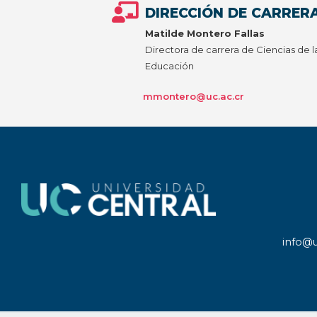
DIRECCIÓN DE CARRER
Matilde Montero Fallas
Directora de carrera de Ciencias de l
Educación
mmontero@uc.ac.cr
info@u