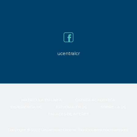
ucentralcr
MATRÍCULA EN LÍNEA
OFERTA ACADÉMICA
EXPERIENCIA UC
ESTUDIAR EN UC
SOBRE LA UC
ENLACES DE INTERÉS
Copyright © 2022 Universidad Central. Todos los derechos reservados.