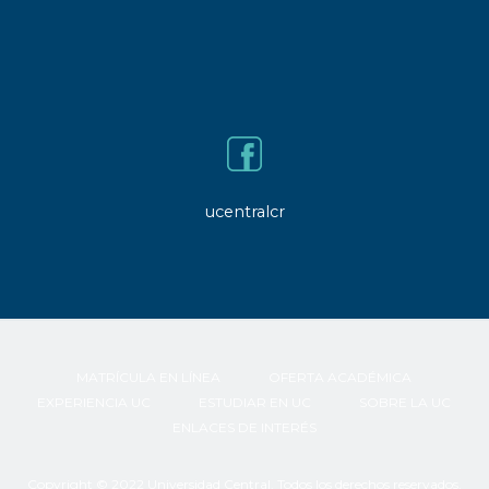
ucentralcr
MATRÍCULA EN LÍNEA
OFERTA ACADÉMICA
EXPERIENCIA UC
ESTUDIAR EN UC
SOBRE LA UC
ENLACES DE INTERÉS
Copyright © 2022 Universidad Central. Todos los derechos reservados.